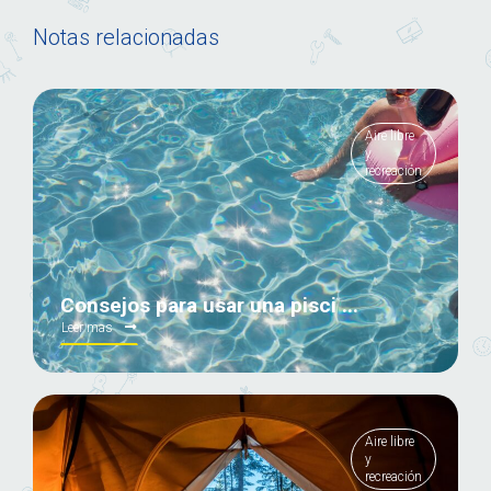
Notas relacionadas
Aire libre
y
recreación
Consejos para usar una pisci ...
Leer mas
Aire libre
y
recreación