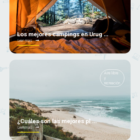
Los mejores campings en Urug ...
Leer mas
Aire libre
y
recreación
¿Cuáles son las mejores pl ...
Leer mas