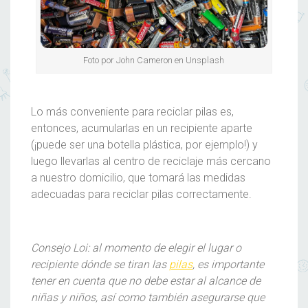
Foto por John Cameron en Unsplash
Lo más conveniente para reciclar pilas es,
entonces, acumularlas en un recipiente aparte
(¡puede ser una botella plástica, por ejemplo!) y
luego llevarlas al centro de reciclaje más cercano
a nuestro domicilio, que tomará las medidas
adecuadas para reciclar pilas correctamente.
Consejo Loi: al momento de elegir el lugar o
recipiente dónde se tiran las
pilas
, es importante
tener en cuenta que no debe estar al alcance de
niñas y niños, así como también asegurarse que