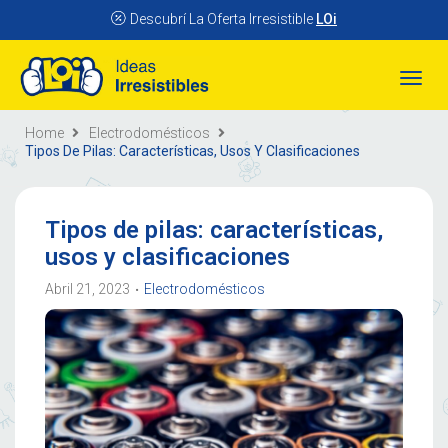
Descubrí La Oferta Irresistible
LOi
Toggl
naviga
Home
Electrodomésticos
Tipos De Pilas: Características, Usos Y Clasificaciones
Tipos de pilas: características,
usos y clasificaciones
Abril 21, 2023
Electrodomésticos
•