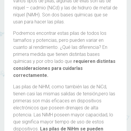
varios
tipos
de
pilas
, algunas de ellas son las de
níquel – cadmio (NiCd) y las de hidruro de metal de
níquel (NiMH). Son dos bases químicas que se
usan para hacer las
pilas
.
Podremos encontrar estas
pilas
de todos los
tamaños y potencias, pero pueden variar en
cuanto al rendimiento. ¿Qué las diferencia? En
primera medida que tienen distintas bases
químicas y por otro lado que
requieren distintas
consideraciones para cuidarlas
correctamente.
Las
pilas
de NiHM, como también las de NiCd,
tienen casi las mismas salidas de tensión,pero las
primeras son más eficaces en dispositivos
electrónicos que poseen drenajes de alta
potencia. Las NiMH poseen mayor capacidad, lo
que significa mayor tiempo de uso de estos
dispositivos.
Las
pilas
de NiHm se pueden