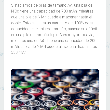
Si hablamos de
pilas
de tamaño AA, una pila de
NiCd tiene una capacidad de 700 mAh, mientras
que una pila de NiMh puede almacenar hasta el
doble. Esto significa un aumento del 100% de su
capacidad en el mismo tamaño, aunque su déficit
en una pila de tamaño triple A es mayor todavía,
mientras una de NiCd tiene una capacidad de 200
mAh, la pila de NiMH puede almacenar hasta unos
550 mAh.